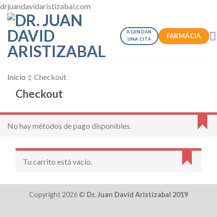
Skip
drjuandavidaristizabal.com
to
content
AGENDAR
FARMACIA
UNA CITA
Inicio
Checkout
Checkout
No hay métodos de pago disponibles.
Tu carrito está vacío.
Copyright 2026 ©
Dr. Juan David Aristizabal 2019