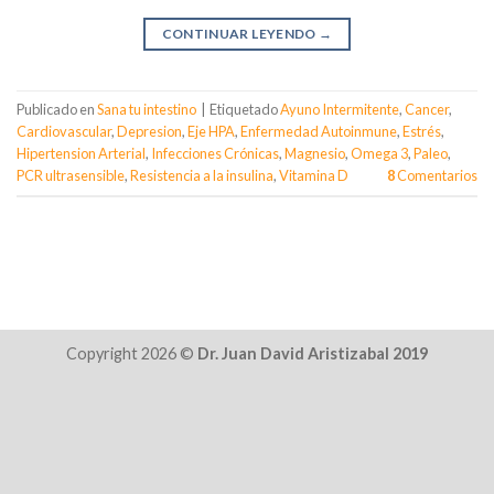
CONTINUAR LEYENDO
→
Publicado en
Sana tu intestino
|
Etiquetado
Ayuno Intermitente
,
Cancer
,
Cardiovascular
,
Depresion
,
Eje HPA
,
Enfermedad Autoinmune
,
Estrés
,
Hipertension Arterial
,
Infecciones Crónicas
,
Magnesio
,
Omega 3
,
Paleo
,
PCR ultrasensible
,
Resistencia a la insulina
,
Vitamina D
8
Comentarios
Copyright 2026 ©
Dr. Juan David Aristizabal 2019