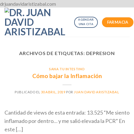
Skip
drjuandavidaristizabal.com
to
content
AGENDAR
FARMACIA
UNA CITA
ARCHIVOS DE ETIQUETAS:
DEPRESION
SANA TU INTESTINO
Cómo bajar la Inflamación
PUBLICADO EL
30 ABRIL, 2019
POR
JUAN DAVID ARISTIZABAL
Cantidad de views de esta entrada: 13.525 “Me siento
inflamado por dentro… y me salió elevada la PCR” En
este […]