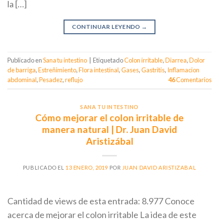
la […]
CONTINUAR LEYENDO
→
Publicado en
Sana tu intestino
|
Etiquetado
Colon irritable
,
Diarrea
,
Dolor
de barriga
,
Estreñimiento
,
Flora intestinal
,
Gases
,
Gastritis
,
Inflamacion
abdominal
,
Pesadez
,
reflujo
46
Comentarios
SANA TU INTESTINO
Cómo mejorar el colon irritable de
manera natural | Dr. Juan David
Aristizábal
PUBLICADO EL
13 ENERO, 2019
POR
JUAN DAVID ARISTIZABAL
Cantidad de views de esta entrada: 8.977 Conoce
acerca de mejorar el colon irritable La idea de este